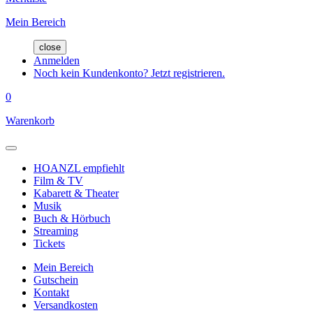
Mein Bereich
close
Anmelden
Noch kein Kundenkonto? Jetzt registrieren.
0
Warenkorb
HOANZL empfiehlt
Film & TV
Kabarett & Theater
Musik
Buch & Hörbuch
Streaming
Tickets
Mein Bereich
Gutschein
Kontakt
Versandkosten