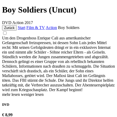
Boy Soldiers (Uncut)
DVD
Action
2017
Start
Film & TV
Action
Boy Soldiers
Zurück
Um den Drogenboss Enrique Cali aus amerikanischer
Gefangenschaft freizupressen, ist dessen Sohn Luis jedes Mittel
recht: Mit seinen Gefolgsleuten dringt er in ein exklusives Internat
ein und nimmt alle Schüler - Söhne reicher Eltern - als Geiseln.
Stündlich werden die Jungen zusammengetrieben und abgezählt.
Dennoch gelingt es einer Gruppe von als rebellisch bekannten
Schülern, Informationen nach draußen zu schmuggeln. Die Situation
verschärft sich drastisch, als ein Schüler, der Sohn eines
Mafiabosses, getötet wird. Der Mafiosi lässt Cali im Gefängnis
töten. Das FBI stürmt die Schule. Die Jungs und ihr Direktor helfen
tatkräftig mit, die Verbrecher auszuschalten. Der Abenteuerspielplatz
wird zum Kriegsschauplatz. Der Kampf beginnt!
mehr lesen
weniger lesen
DVD
€ 8,99