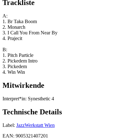
Trackliste
A:
1. Br Taka Boom
2. Monarch
3. I Call You From Near By
4. Prajecit
B:
1. Pitch Particle
2. Pickedem Intro
3. Pickedem
4. Win Win
Mitwirkende
Interpret*in:
Synesthetic 4
Technische Details
Label:
JazzWerkstatt Wien
EAN:
9005321407201