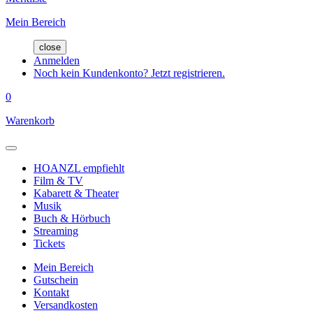
Mein Bereich
close
Anmelden
Noch kein Kundenkonto? Jetzt registrieren.
0
Warenkorb
HOANZL empfiehlt
Film & TV
Kabarett & Theater
Musik
Buch & Hörbuch
Streaming
Tickets
Mein Bereich
Gutschein
Kontakt
Versandkosten