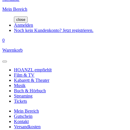
Mein Bereich
close
Anmelden
Noch kein Kundenkonto? Jetzt registrieren.
0
Warenkorb
HOANZL empfiehlt
Film & TV
Kabarett & Theater
Musik
Buch & Hörbuch
Streaming
Tickets
Mein Bereich
Gutschein
Kontakt
Versandkosten