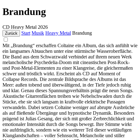
Brandung
CD
Heavy Metal
2026
Start
Musik
Heavy Metal
Brandung
Zurück
Mit „Brandung“ erschaffen Coltaine ein Album, das sich anfühlt wie
ein langsames Abtauchen unter eine stürmische Wasseroberfläche.
Die Band aus dem Schwarzwald verbindet auf ihrem neuen Werk
melancholische Psychedelia-Doom mit cineastischen Post-Rock-
und Post-Metal-Elementen zu einer Klangreise, die gleichermaßen
schwer und tröstlich wirkt. Erscheint als CD auf Moment of
Collapse Records. Die zentrale Bildsprache des Albums ist das
Meer: außen tobend und überwältigend, in der Tiefe jedoch ruhig
und klar. Genau dieses Spannungsverhältnis prägt die neun Songs.
Akustische Gitarrenflächen treiben wie Nebelschwaden durch die
Stücke, ehe sie sich langsam in kraftvolle elektrische Passagen
verwandeln. Dabei setzen Coltaine weniger auf abrupte Ausbrüche
als auf fließende Übergänge und hypnotische Dynamik. Besonders
prägend ist Julias Gesang, der sich mit großer Zerbrechlichkeit und
emotionaler Intensität durch die Songs bewegt. Ihre Stimme wirkt
nie aufdringlich, sondern wie ein weiterer Teil dieser weitläufigen
Klanglandschaften – voller Sehnsucht, Melancholie und stiller