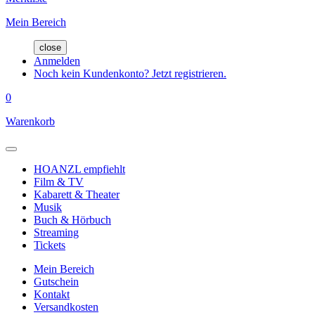
Mein Bereich
close
Anmelden
Noch kein Kundenkonto? Jetzt registrieren.
0
Warenkorb
HOANZL empfiehlt
Film & TV
Kabarett & Theater
Musik
Buch & Hörbuch
Streaming
Tickets
Mein Bereich
Gutschein
Kontakt
Versandkosten