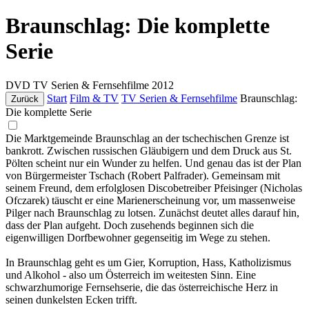
Braunschlag: Die komplette
Serie
DVD
TV Serien & Fernsehfilme
2012
Start
Film & TV
TV Serien & Fernsehfilme
Braunschlag:
Zurück
Die komplette Serie
Die Marktgemeinde Braunschlag an der tschechischen Grenze ist
bankrott. Zwischen russischen Gläubigern und dem Druck aus St.
Pölten scheint nur ein Wunder zu helfen. Und genau das ist der Plan
von Bürgermeister Tschach (Robert Palfrader). Gemeinsam mit
seinem Freund, dem erfolglosen Discobetreiber Pfeisinger (Nicholas
Ofczarek) täuscht er eine Marienerscheinung vor, um massenweise
Pilger nach Braunschlag zu lotsen. Zunächst deutet alles darauf hin,
dass der Plan aufgeht. Doch zusehends beginnen sich die
eigenwilligen Dorfbewohner gegenseitig im Wege zu stehen.
In Braunschlag geht es um Gier, Korruption, Hass, Katholizismus
und Alkohol - also um Österreich im weitesten Sinn. Eine
schwarzhumorige Fernsehserie, die das österreichische Herz in
seinen dunkelsten Ecken trifft.