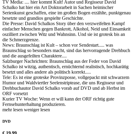
TV Media: .... hier kommt Kult! Autor und Regisseur David
Schalko hat hier ein Art Doktorarbeit in Sachen heimischer
Serienkunst geschaffen, eine im großen Bogen erzählte, punktgenau
besetzte und grandios gespielte Geschichte.
Die Presse: David Schalkos Story über den verzweifelten Kampf
einfacher Menschen gegen Bankrott, Alkohol, Neid und Einsamkeit
oszilliert zwischen Witz und Wahnsinn. Und sie ist grotesk bis an
die Schmerzgrenze.
News: Braunschlag ist Kult – schon vor Sendestart..... was
Braunschlag so besonders macht, sind das hervorragende Drehbuch
und die ausgefeilten Charaktere....
Salzburger Nachrichten: Braunschlag aus der Feder von David
Schalko ist witzig, authentisch, ernüchternd realistisch, hochkarätig
besetzt und alles andere als politisch korrekt.....
Tele: Es ist eine groteske Provinzposse, vollgepackt mit schwarzem
Humor und Waldviertler Seelenstriptease, die uns Regisseur und
Drehbuchautor David Schalko vorab auf DVD und ab Herbst im
ORF vorsetzt
Kurier TV Woche: Wenn er will kann der ORF richtig gute
Fernsehunterhaltung produzieren.
mehr lesen
weniger lesen
DVD
€ 19,99