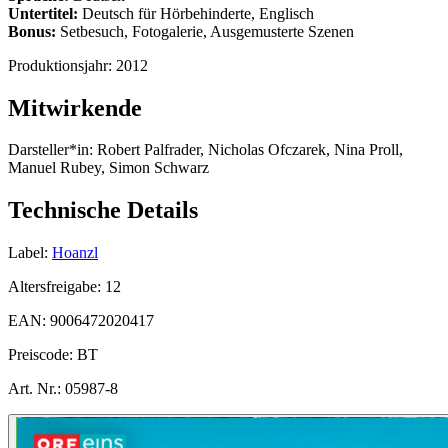
Untertitel:
Deutsch für Hörbehinderte, Englisch
Bonus:
Setbesuch, Fotogalerie, Ausgemusterte Szenen
Produktionsjahr:
2012
Mitwirkende
Darsteller*in:
Robert Palfrader, Nicholas Ofczarek, Nina Proll,
Manuel Rubey, Simon Schwarz
Technische Details
Label:
Hoanzl
Altersfreigabe:
12
EAN:
9006472020417
Preiscode:
BT
Art. Nr.:
05987-8