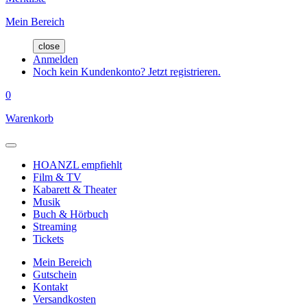
Mein Bereich
close
Anmelden
Noch kein Kundenkonto? Jetzt registrieren.
0
Warenkorb
HOANZL empfiehlt
Film & TV
Kabarett & Theater
Musik
Buch & Hörbuch
Streaming
Tickets
Mein Bereich
Gutschein
Kontakt
Versandkosten