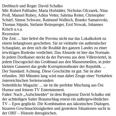
Drehbuch und Regie: David Schalko
Mit: Robert Palfrader, Maria Hofstätter, Nicholas Ofczarek, Nina
Proll, Manuel Rubey, Adina Vetter, Sabrina Reiter, Christopher
Schärf, Simon Schwarz, Raimund Wallisch, Branko Samarovski,
Thomas Stipsits, Stefanie Reinsperger, Erol Nowak, Johannes
Krisch u.v.a.
Rezension
Die Zeit: ... hier liefert die Provinz nicht nur das Lokalkolorit zu
einem belanglosen geschehen. Sie ist vielmehr ein authentischer
Schauplatz, an dem sich die Realität des ganzen Landes zu einer
irrwitzigen Burleske verdichtet. Das Absurde ist hier das Normale.
In jedem Dorfkaiser steckt da der Parvenu aus dem Villenviertel, in
jedem Discogockel das Großmaul aus den Massenmedien, in jeder
kleinen Gaunerei das große Korruptionstheater der Republik. ...
Der Standard: Achtung. Diese Geschichte ist gut. Sie ist aber
erfunden. 360 Minuten lang wird man dabei Zeuge einer Veritablen
österreichischen Serienwunders
Seitenblicke Magazin: ... sie ist die perfekte Mischung aus Ösi
Humor und feinem TV Entertainment.
Falter: Nach „Aufschneider“ ist dem Regisseur David Schalko mit
der achtteiligen Satire Braunschlag erneut ein außergewöhnliches
TV – Epos geglückt. Die Kombination aus lakonischen Dialogen,
bizarren Geschmacklosigkeiten und grotesken Situationen sucht in
der ORF – Historie ihresgleichen.