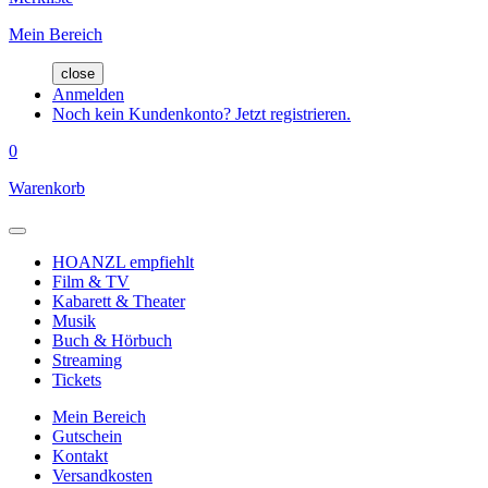
Mein Bereich
close
Anmelden
Noch kein Kundenkonto? Jetzt registrieren.
0
Warenkorb
HOANZL empfiehlt
Film & TV
Kabarett & Theater
Musik
Buch & Hörbuch
Streaming
Tickets
Mein Bereich
Gutschein
Kontakt
Versandkosten