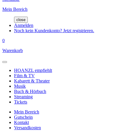
Mein Bereich
close
Anmelden
Noch kein Kundenkonto? Jetzt registrieren.
0
Warenkorb
HOANZL empfiehlt
Film & TV
Kabarett & Theater
Musik
Buch & Hörbuch
Streaming
Tickets
Mein Bereich
Gutschein
Kontakt
Versandkosten