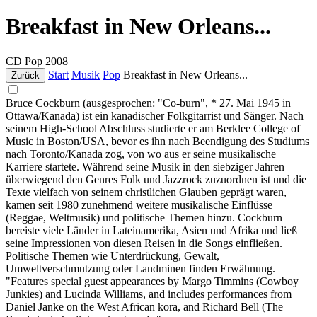
Breakfast in New Orleans...
CD
Pop
2008
Start
Musik
Pop
Breakfast in New Orleans...
Zurück
Bruce Cockburn (ausgesprochen: "Co-burn", * 27. Mai 1945 in
Ottawa/Kanada) ist ein kanadischer Folkgitarrist und Sänger. Nach
seinem High-School Abschluss studierte er am Berklee College of
Music in Boston/USA, bevor es ihn nach Beendigung des Studiums
nach Toronto/Kanada zog, von wo aus er seine musikalische
Karriere startete. Während seine Musik in den siebziger Jahren
überwiegend den Genres Folk und Jazzrock zuzuordnen ist und die
Texte vielfach von seinem christlichen Glauben geprägt waren,
kamen seit 1980 zunehmend weitere musikalische Einflüsse
(Reggae, Weltmusik) und politische Themen hinzu. Cockburn
bereiste viele Länder in Lateinamerika, Asien und Afrika und ließ
seine Impressionen von diesen Reisen in die Songs einfließen.
Politische Themen wie Unterdrückung, Gewalt,
Umweltverschmutzung oder Landminen finden Erwähnung.
"Features special guest appearances by Margo Timmins (Cowboy
Junkies) and Lucinda Williams, and includes performances from
Daniel Janke on the West African kora, and Richard Bell (The