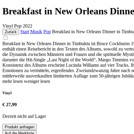
Breakfast in New Orleans Dinn
Vinyl
Pop
2022
Start
Musik
Pop
Breakfast in New Orleans Dinner in Timbu
Zurück
Breakfast in New Orleans Dinner in Timbuktu ist Bruce Cockburns 199
enthält einen Reisebericht in den Texten des Albums, sowohl zu vert
die Dynamik zwischen Männern und Frauen und die spirituelle Mystik
darunter die Hit-Single „Last Night of the World“, Margo Timmins 
Konsistenz des Albums erscheint Lucinda Williams auf vier Tracks. Ihr
Emotionen zu vermitteln, ergreifender. Zweiundzwanzig Jahre nach sei
mittlerweile ausverkauften limitierten Auflage zum 50-jährigen Jubil
mehr lesen
weniger lesen
Vinyl
€ 27,99
Derzeit nicht auf Lager
Produkt anfragen
Auf die Merkliste