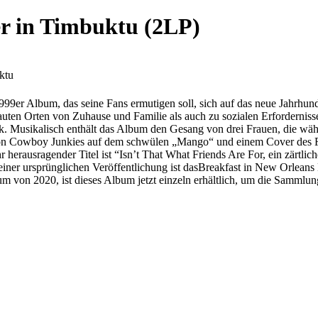
er in Timbuktu (2LP)
ktu
9er Album, das seine Fans ermutigen soll, sich auf das neue Jahrhunde
rauten Orten von Zuhause und Familie als auch zu sozialen Erfordernis
. Musikalisch enthält das Album den Gesang von drei Frauen, die wäh
von Cowboy Junkies auf dem schwülen „Mango“ und einem Cover des Fa
 herausragender Titel ist “Isn’t That What Friends Are For, ein zärtlic
ner ursprünglichen Veröffentlichung ist dasBreakfast in New Orleans D
äum von 2020, ist dieses Album jetzt einzeln erhältlich, um die Samml