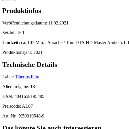
Produktinfos
Veröffentlichungsdatum:
11.02.2021
Set-Inhalt:
1
Laufzeit:
ca. 107 Min. - Sprache / Ton: DTS-HD Master Audio 5.1: Dä
Produktionsjahr:
2021
Technische Details
Label:
Tiberius Film
Altersfreigabe:
18
EAN:
4041658195485
Preiscode:
AL07
Art. Nr.:
X50019548-9
Das könnte Sie auch interessieren