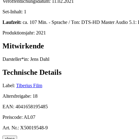
Veröffentlichungsdatum:
11.02.2021
Set-Inhalt:
1
Laufzeit:
ca. 107 Min. - Sprache / Ton: DTS-HD Master Audio 5.1: Dä
Produktionsjahr:
2021
Mitwirkende
Darsteller*in:
Jens Dahl
Technische Details
Label:
Tiberius Film
Altersfreigabe:
18
EAN:
4041658195485
Preiscode:
AL07
Art. Nr.:
X50019548-9
close