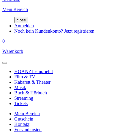
Mein Bereich
close
Anmelden
Noch kein Kundenkonto? Jetzt registrieren.
0
Warenkorb
HOANZL empfiehlt
Film & TV
Kabarett & Theater
Musik
Buch & Hörbuch
Streaming
Tickets
Mein Bereich
Gutschein
Kontakt
Versandkosten