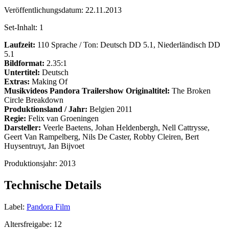
Veröffentlichungsdatum:
22.11.2013
Set-Inhalt:
1
Laufzeit:
110 Sprache / Ton: Deutsch DD 5.1, Niederländisch DD
5.1
Bildformat:
2.35:1
Untertitel:
Deutsch
Extras:
Making Of
Musikvideos
Pandora Trailershow Originaltitel:
The Broken
Circle Breakdown
Produktionsland / Jahr:
Belgien 2011
Regie:
Felix van Groeningen
Darsteller:
Veerle Baetens, Johan Heldenbergh, Nell Cattrysse,
Geert Van Rampelberg, Nils De Caster, Robby Cleiren, Bert
Huysentruyt, Jan Bijvoet
Produktionsjahr:
2013
Technische Details
Label:
Pandora Film
Altersfreigabe:
12