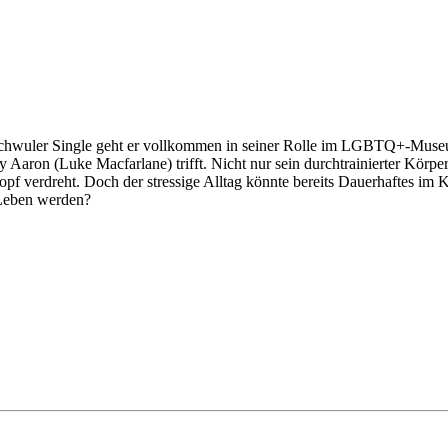
chwuler Single geht er vollkommen in seiner Rolle im LGBTQ+-Museum 
ty Aaron (Luke Macfarlane) trifft. Nicht nur sein durchtrainierter Körpe
f verdreht. Doch der stressige Alltag könnte bereits Dauerhaftes im K
 Leben werden?