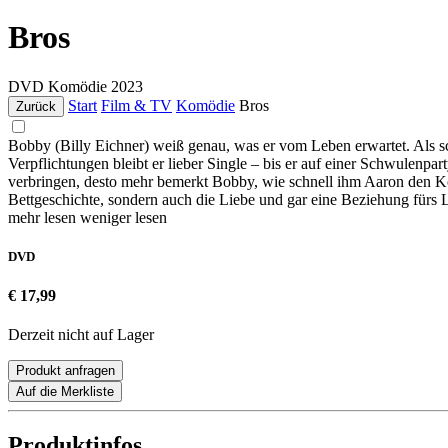
Bros
DVD
Komödie
2023
Start
Film & TV
Komödie
Bros
Zurück
Bobby (Billy Eichner) weiß genau, was er vom Leben erwartet. Als s
Verpflichtungen bleibt er lieber Single – bis er auf einer Schwulenpar
verbringen, desto mehr bemerkt Bobby, wie schnell ihm Aaron den Kop
Bettgeschichte, sondern auch die Liebe und gar eine Beziehung fürs
mehr lesen
weniger lesen
DVD
€ 17,99
Derzeit nicht auf Lager
Produkt anfragen
Auf die Merkliste
Produktinfos