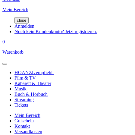
Mein Bereich
close
Anmelden
Noch kein Kundenkonto? Jetzt registrieren.
0
Warenkorb
HOANZL empfiehlt
Film & TV
Kabarett & Theater
Musik
Buch & Hörbuch
Streaming
Tickets
Mein Bereich
Gutschein
Kontakt
Versandkosten