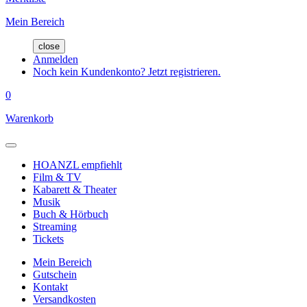
Mein Bereich
close
Anmelden
Noch kein Kundenkonto? Jetzt registrieren.
0
Warenkorb
HOANZL empfiehlt
Film & TV
Kabarett & Theater
Musik
Buch & Hörbuch
Streaming
Tickets
Mein Bereich
Gutschein
Kontakt
Versandkosten