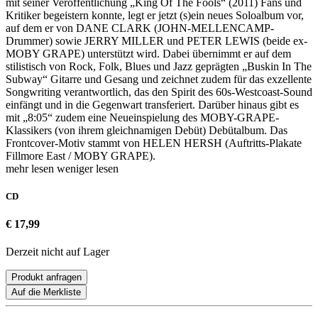
mit seiner Veröffentlichung „King Of The Fools“ (2011) Fans und
Kritiker begeistern konnte, legt er jetzt (s)ein neues Soloalbum vor,
auf dem er von DANE CLARK (JOHN-MELLENCAMP-
Drummer) sowie JERRY MILLER und PETER LEWIS (beide ex-
MOBY GRAPE) unterstützt wird. Dabei übernimmt er auf dem
stilistisch von Rock, Folk, Blues und Jazz geprägten „Buskin In The
Subway“ Gitarre und Gesang und zeichnet zudem für das exzellente
Songwriting verantwortlich, das den Spirit des 60s-Westcoast-Sound
einfängt und in die Gegenwart transferiert. Darüber hinaus gibt es
mit „8:05“ zudem eine Neueinspielung des MOBY-GRAPE-
Klassikers (von ihrem gleichnamigen Debüt) Debütalbum. Das
Frontcover-Motiv stammt von HELEN HERSH (Auftritts-Plakate
Fillmore East / MOBY GRAPE).
mehr lesen
weniger lesen
CD
€ 17,99
Derzeit nicht auf Lager
Produkt anfragen
Auf die Merkliste