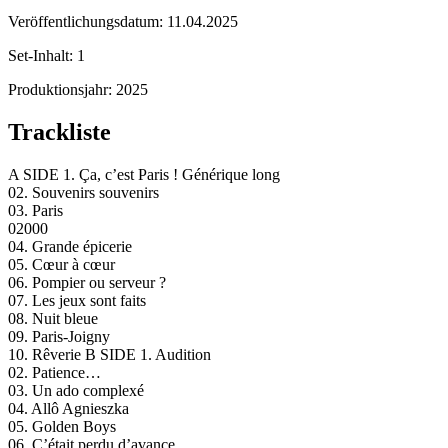
Veröffentlichungsdatum:
11.04.2025
Set-Inhalt:
1
Produktionsjahr:
2025
Trackliste
A SIDE 1. Ça, c’est Paris ! Générique long
02. Souvenirs souvenirs
03. Paris
02000
04. Grande épicerie
05. Cœur à cœur
06. Pompier ou serveur ?
07. Les jeux sont faits
08. Nuit bleue
09. Paris-Joigny
10. Rêverie B SIDE 1. Audition
02. Patience…
03. Un ado complexé
04. Allô Agnieszka
05. Golden Boys
06. C’était perdu d’avance