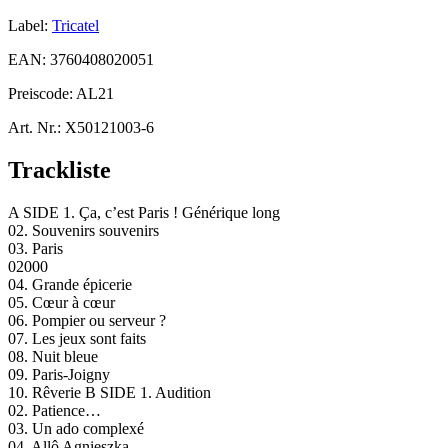
Label:
Tricatel
EAN:
3760408020051
Preiscode:
AL21
Art. Nr.:
X50121003-6
Trackliste
A SIDE 1. Ça, c’est Paris ! Générique long
02. Souvenirs souvenirs
03. Paris
02000
04. Grande épicerie
05. Cœur à cœur
06. Pompier ou serveur ?
07. Les jeux sont faits
08. Nuit bleue
09. Paris-Joigny
10. Rêverie B SIDE 1. Audition
02. Patience…
03. Un ado complexé
04. Allô Agnieszka