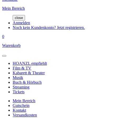
Mein Bereich
close
Anmelden
Noch kein Kundenkonto? Jetzt registrieren.
0
Warenkorb
HOANZL empfiehlt
Film & TV
Kabarett & Theater
Musik
Buch & Hörbuch
Streaming
Tickets
Mein Bereich
Gutschein
Kontakt
Versandkosten