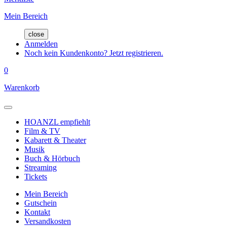
Mein Bereich
close
Anmelden
Noch kein Kundenkonto? Jetzt registrieren.
0
Warenkorb
HOANZL empfiehlt
Film & TV
Kabarett & Theater
Musik
Buch & Hörbuch
Streaming
Tickets
Mein Bereich
Gutschein
Kontakt
Versandkosten