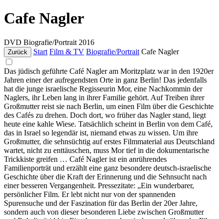
Cafe Nagler
DVD
Biografie/Portrait
2016
Start
Film & TV
Biografie/Portrait
Cafe Nagler
Zurück
Das jüdisch geführte Café Nagler am Moritzplatz war in den 1920er
Jahren einer der aufregendsten Orte in ganz Berlin! Das jedenfalls
hat die junge israelische Regisseurin Mor, eine Nachkommin der
Naglers, ihr Leben lang in ihrer Familie gehört. Auf Treiben ihrer
Großmutter reist sie nach Berlin, um einen Film über die Geschichte
des Cafés zu drehen. Doch dort, wo früher das Nagler stand, liegt
heute eine kahle Wiese. Tatsächlich scheint in Berlin von dem Café,
das in Israel so legendär ist, niemand etwas zu wissen. Um ihre
Großmutter, die sehnsüchtig auf erstes Filmmaterial aus Deutschland
wartet, nicht zu enttäuschen, muss Mor tief in die dokumentarische
Trickkiste greifen … Café Nagler ist ein anrührendes
Familienporträt und erzählt eine ganz besondere deutsch-israelische
Geschichte über die Kraft der Erinnerung und die Sehnsucht nach
einer besseren Vergangenheit. Pressezitate: „Ein wunderbarer,
persönlicher Film. Er lebt nicht nur von der spannenden
Spurensuche und der Faszination für das Berlin der 20er Jahre,
sondern auch von dieser besonderen Liebe zwischen Großmutter