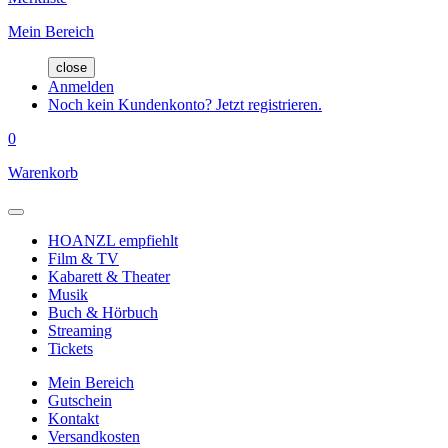
Mein Bereich
close
Anmelden
Noch kein Kundenkonto? Jetzt registrieren.
0
Warenkorb
HOANZL empfiehlt
Film & TV
Kabarett & Theater
Musik
Buch & Hörbuch
Streaming
Tickets
Mein Bereich
Gutschein
Kontakt
Versandkosten