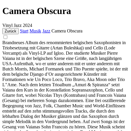
Camera Obscura
Vinyl
Jazz
2024
Start
Musik
Jazz
Camera Obscura
Zurück
Brandneues Album des renommierten belgischen Saxophonisten in
Triobesetzung mit Gitarre (Artan Buleshkaj) und Cello (Lode
Vercampt) als Vinyl-LP auf Igloo. Der studierte Musiker Pierre
Vaiana ist in der belgischen Szene eine Größe, nach langjährigen
USA-Aufenthalt, wo er unter anderem mit er unter anderem mit
Butch Morris, Michael Formanek und Tito Puente spielte, ist der mit
dem belgische Django d’Or ausgezeichnete Künstler mit
Formationen wie Un Poco Loco, Trio Bravo, Aka Moon oder Trio
L"Ame. Nach dem letzten Trioalbum „Amuri & Spiranza“ setzt
Vaiana den Kurs in der Konstellation Sopransaxophon, Cello und
Gitarre fort, wobei Nicolas Thys (Kontrabass) und Francois Vaiana
(Gesang) bei mehreren Songs dazukommen. Eine frei oszillierende
Begegnung von Jazz, Folk, Chamber Music und World-Einflüssen
entsteht auf den zehn stimmungsvollen Tracks, die durch den
lebhaften Dialog der Musiker glänzen und das Saxophon durch
simple Melodik in den Vordergrund heben. Auf zwei Songs ist der
Gesang von Vaianas Sohn Francois zu hören. Diese Musik scheint