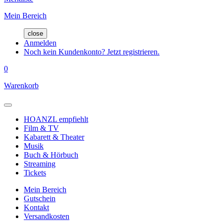
Mein Bereich
close
Anmelden
Noch kein Kundenkonto? Jetzt registrieren.
0
Warenkorb
HOANZL empfiehlt
Film & TV
Kabarett & Theater
Musik
Buch & Hörbuch
Streaming
Tickets
Mein Bereich
Gutschein
Kontakt
Versandkosten