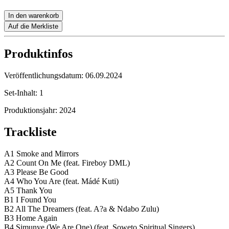
In den warenkorb
Auf die Merkliste
Produktinfos
Veröffentlichungsdatum:
06.09.2024
Set-Inhalt:
1
Produktionsjahr:
2024
Trackliste
A1 Smoke and Mirrors
A2 Count On Me (feat. Fireboy DML)
A3 Please Be Good
A4 Who You Are (feat. Mádé Kuti)
A5 Thank You
B1 I Found You
B2 All The Dreamers (feat. A?a & Ndabo Zulu)
B3 Home Again
B4 Simunye (We Are One) (feat. Soweto Spiritual Singers)