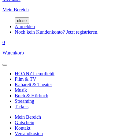
Mein Bereich
close
Anmelden
Noch kein Kundenkonto? Jetzt registrieren.
0
Warenkorb
HOANZL empfiehlt
Film & TV
Kabarett & Theater
Musik
Buch & Hörbuch
Streaming
Tickets
Mein Bereich
Gutschein
Kontakt
Versandkosten