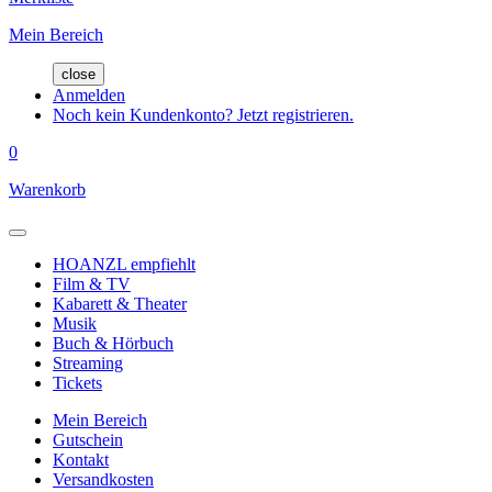
Mein Bereich
close
Anmelden
Noch kein Kundenkonto? Jetzt registrieren.
0
Warenkorb
HOANZL empfiehlt
Film & TV
Kabarett & Theater
Musik
Buch & Hörbuch
Streaming
Tickets
Mein Bereich
Gutschein
Kontakt
Versandkosten