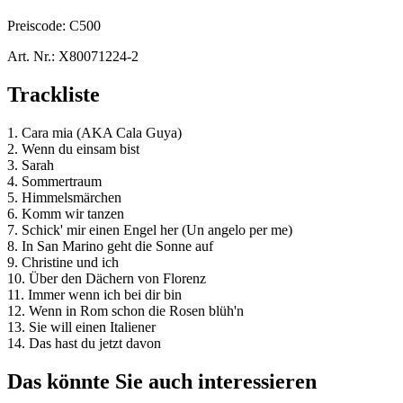
Preiscode:
C500
Art. Nr.:
X80071224-2
Trackliste
1. Cara mia (AKA Cala Guya)
2. Wenn du einsam bist
3. Sarah
4. Sommertraum
5. Himmelsmärchen
6. Komm wir tanzen
7. Schick' mir einen Engel her (Un angelo per me)
8. In San Marino geht die Sonne auf
9. Christine und ich
10. Über den Dächern von Florenz
11. Immer wenn ich bei dir bin
12. Wenn in Rom schon die Rosen blüh'n
13. Sie will einen Italiener
14. Das hast du jetzt davon
Das könnte Sie auch interessieren