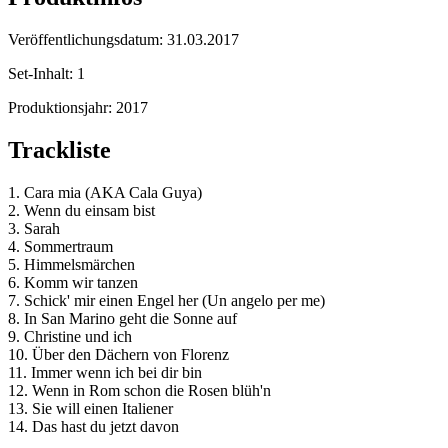
Veröffentlichungsdatum:
31.03.2017
Set-Inhalt:
1
Produktionsjahr:
2017
Trackliste
1. Cara mia (AKA Cala Guya)
2. Wenn du einsam bist
3. Sarah
4. Sommertraum
5. Himmelsmärchen
6. Komm wir tanzen
7. Schick' mir einen Engel her (Un angelo per me)
8. In San Marino geht die Sonne auf
9. Christine und ich
10. Über den Dächern von Florenz
11. Immer wenn ich bei dir bin
12. Wenn in Rom schon die Rosen blüh'n
13. Sie will einen Italiener
14. Das hast du jetzt davon