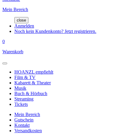
Mein Bereich
close
Anmelden
Noch kein Kundenkonto? Jetzt registrieren.
0
Warenkorb
HOANZL empfiehlt
Film & TV
Kabarett & Theater
Musik
Buch & Hörbuch
Streaming
Tickets
Mein Bereich
Gutschein
Kontakt
Versandkosten