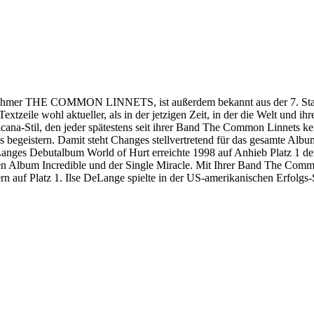
lnehmer THE COMMON LINNETS, ist außerdem bekannt aus der 7. Staf
extzeile wohl aktueller, als in der jetzigen Zeit, in der die Welt un
icana-Stil, den jeder spätestens seit ihrer Band The Common Linnets 
begeistern. Damit steht Changes stellvertretend für das gesamte Albu
Langes Debutalbum World of Hurt erreichte 1998 auf Anhieb Platz 1 der 
en Album Incredible und der Single Miracle. Mit Ihrer Band The Comm
rn auf Platz 1. Ilse DeLange spielte in der US-amerikanischen Erfolg