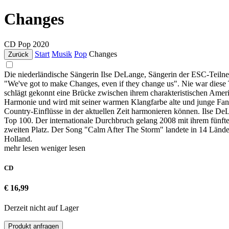
Changes
CD
Pop
2020
Start
Musik
Pop
Changes
Zurück
Die niederländische Sängerin Ilse DeLange, Sängerin der ESC-Tei
"We've got to make Changes, even if they change us". Nie war diese T
schlägt gekonnt eine Brücke zwischen ihrem charakteristischen Amer
Harmonie und wird mit seiner warmen Klangfarbe alte und junge Fans 
Country-Einflüsse in der aktuellen Zeit harmonieren können. Ilse De
Top 100. Der internationale Durchbruch gelang 2008 mit ihrem fünft
zweiten Platz. Der Song "Calm After The Storm" landete in 14 Lände
Holland.
mehr lesen
weniger lesen
CD
€ 16,99
Derzeit nicht auf Lager
Produkt anfragen