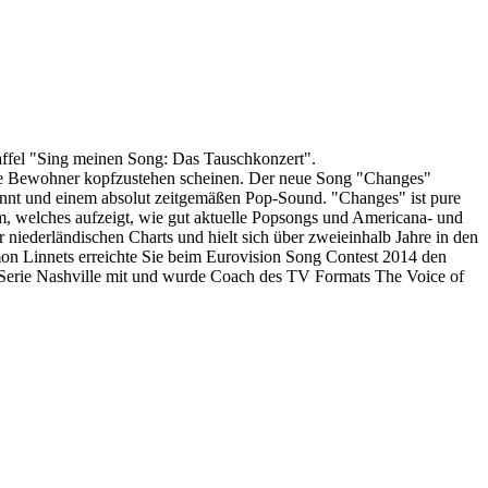
fel "Sing meinen Song: Das Tauschkonzert".
d ihre Bewohner kopfzustehen scheinen. Der neue Song "Changes"
kennt und einem absolut zeitgemäßen Pop-Sound. "Changes" ist pure
m, welches aufzeigt, wie gut aktuelle Popsongs und Americana- und
niederländischen Charts und hielt sich über zweieinhalb Jahre in den
on Linnets erreichte Sie beim Eurovision Song Contest 2014 den
s-Serie Nashville mit und wurde Coach des TV Formats The Voice of