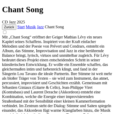
Chant Song
CD
Jazz
2025
Start
Musik
Jazz
Chant Song
Zurück
Mit „Chant Song“ eröffnet der Geiger Mathias Lévy ein neues
Kapitel seines Schaffens. Inspiriert von der Kraft einfacher
Melodien und der Poesie von Prévert und Cendrars, entsteht ein
Album, das Stimme, Improvisation und Jazz in eine berührende
Balance bringt, lyrisch, virtuos und unmittelbar zugleich. Für Lévy
bedeutet dieses Projekt einen entscheidenden Schritt in seiner
künstlerischen Entwicklung. Er wollte ein Ensemble schaffen, das
gleichermaßen intim und farbenreich klingt, und fand in der
Sängerin Lou Tavano die ideale Partnerin. Ihre Stimme ist weit mehr
als bloßer Träger von Texten – sie wird zum Instrument, das atmet,
percussiert, improvisiert und Geschichten erzählt. Gemeinsam mit
Sébastien Giniaux (Gitarre & Cello), Jean-Philippe Viret
(Kontrabass) und Laurent Derache (Akkordeon) entsteht eine
Kombination, welche die Energie einer improvisierenden
Straßenband mit der Sensibilität einer kleinen Kammerformation
verbindet. Im Zentrum steht der Dialog: Stimme und Saiten spiegeln
einander, das Akkordeon fügt warme Klangfarben hinzu, die Musik