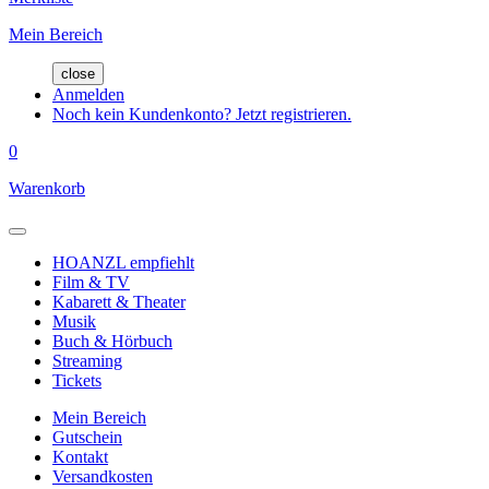
Mein Bereich
close
Anmelden
Noch kein Kundenkonto? Jetzt registrieren.
0
Warenkorb
HOANZL empfiehlt
Film & TV
Kabarett & Theater
Musik
Buch & Hörbuch
Streaming
Tickets
Mein Bereich
Gutschein
Kontakt
Versandkosten