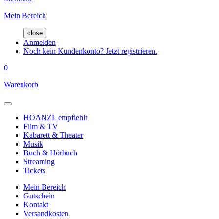
Mein Bereich
close
Anmelden
Noch kein Kundenkonto? Jetzt registrieren.
0
Warenkorb
HOANZL empfiehlt
Film & TV
Kabarett & Theater
Musik
Buch & Hörbuch
Streaming
Tickets
Mein Bereich
Gutschein
Kontakt
Versandkosten