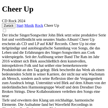
Cheer Up
CD
Rock
2024
Start
Musik
Rock
Cheer Up
Zurück
Der irische Singer/Songwriter John Blek setzt seine produktive Serie
fort und veröffentlicht sein neuntes Studio-Album! Cheer Up
erscheint als CD und LP auf K&F Records. Cheer Up ist eine
tiefgründige und autobiografische Sammlung von Songs, die das
Leben und die Erfahrungen des Singer-Songwriters aus Cork
widerspiegeln. Seit der Auflösung seiner Band The Rats im Jahr
2016 widmet sich Blek ausschließlich dem kunstvollen,
introspektiven Folk und hat seither eine bemerkenswerte
Produktivität an den Tag gelegt. Blek beschreibt das Werk als einen
bedeutenden Schritt in seiner Karriere, der nicht nur sein Wachstum
als Mensch, sondern auch seine Reflexion über die Vergangenheit
zum Ausdruck bringt. Unterstützt wird Blek auf dem Album von der
niederländischen Harmoniegruppe Woolf und dem Dresdner Duo
Broken Strings. Diese Kollaborationen verleihen den Songs eine
neue
Tiefe und erweitern den Klang um reichhaltige, harmonische
Elemente. Die Aufnahme fand bei Wavefield Recordings in