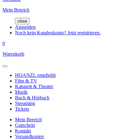
Mein Bereich
close
Anmelden
Noch kein Kundenkonto? Jetzt registrieren.
0
Warenkorb
HOANZL empfiehlt
Film & TV
Kabarett & Theater
Musik
Buch & Hörbuch
Streaming
Tickets
Mein Bereich
Gutschein
Kontakt
Versandkosten