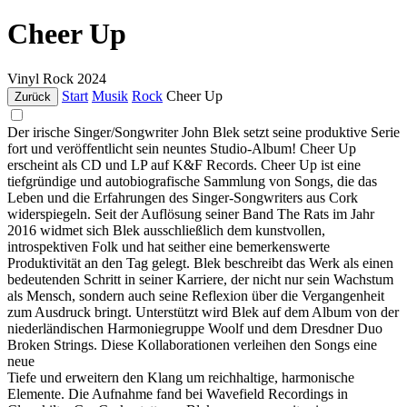
Cheer Up
Vinyl
Rock
2024
Start
Musik
Rock
Cheer Up
Zurück
Der irische Singer/Songwriter John Blek setzt seine produktive Serie
fort und veröffentlicht sein neuntes Studio-Album! Cheer Up
erscheint als CD und LP auf K&F Records. Cheer Up ist eine
tiefgründige und autobiografische Sammlung von Songs, die das
Leben und die Erfahrungen des Singer-Songwriters aus Cork
widerspiegeln. Seit der Auflösung seiner Band The Rats im Jahr
2016 widmet sich Blek ausschließlich dem kunstvollen,
introspektiven Folk und hat seither eine bemerkenswerte
Produktivität an den Tag gelegt. Blek beschreibt das Werk als einen
bedeutenden Schritt in seiner Karriere, der nicht nur sein Wachstum
als Mensch, sondern auch seine Reflexion über die Vergangenheit
zum Ausdruck bringt. Unterstützt wird Blek auf dem Album von der
niederländischen Harmoniegruppe Woolf und dem Dresdner Duo
Broken Strings. Diese Kollaborationen verleihen den Songs eine
neue
Tiefe und erweitern den Klang um reichhaltige, harmonische
Elemente. Die Aufnahme fand bei Wavefield Recordings in