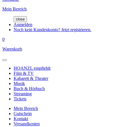
Mein Bereich
close
Anmelden
Noch kein Kundenkonto? Jetzt registrieren.
0
Warenkorb
HOANZL empfiehlt
Film & TV
Kabarett & Theater
Musik
Buch & Hörbuch
Streaming
Tickets
Mein Bereich
Gutschein
Kontakt
Versandkosten