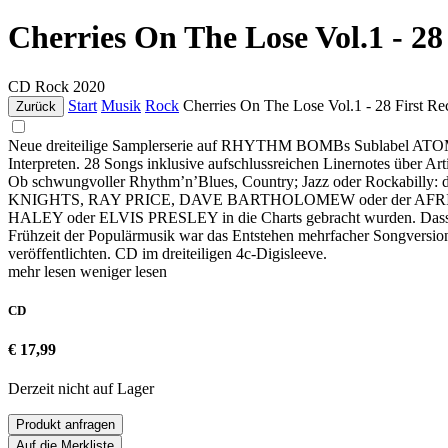
Cherries On The Lose Vol.1 - 28
CD
Rock
2020
Start
Musik
Rock
Cherries On The Lose Vol.1 - 28 First Re
Zurück
Neue dreiteilige Samplerserie auf RHYTHM BOMBs Sublabel ATOMICAT
Interpreten. 28 Songs inklusive aufschlussreichen Linernotes über Art
Ob schwungvoller Rhythm’n’Blues, Country; Jazz oder Rockab
KNIGHTS, RAY PRICE, DAVE BARTHOLOMEW oder der AFRICAN DA
HALEY oder ELVIS PRESLEY in die Charts gebracht wurden. Dass Sän
Frühzeit der Populärmusik war das Entstehen mehrfacher Songversionen,
veröffentlichten. CD im dreiteiligen 4c-Digisleeve.
mehr lesen
weniger lesen
CD
€ 17,99
Derzeit nicht auf Lager
Produkt anfragen
Auf die Merkliste