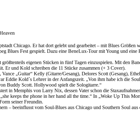
 Heaven
tadt Chicago. Er hat dort gelebt und gearbeitet – mit Blues Größen 
eg Blues Fest gespielt. Dazu eine BeneLux-Tour mit Young und eine 
 größtenteils eigenen Stücken in fünf Tagen einzuspielen. Mit den Ba
t. Er und Kold schreiben die 11 Stücke zusammen (+ 3 Cover).
e), Vance „Guitar“ Kelly (Gitarre/Gesang), Delores Scott (Gesang), Et
ar Eddie Kold´s Lehrer in der Anfangszeit. „Von ihm habe ich die So
 von Buddy Scott. Hollywood spielt die Sologitarre.“
ert in Memphis von Larry Nix, dessen Vater schon die Staxaufnahmen g
she keeps the phone in her hand all the time.“ In „Woke Up This Morni
 Form seiner Freundin.
ern – beeinflusst vom Soul-Blues aus Chicago und Southern Soul aus