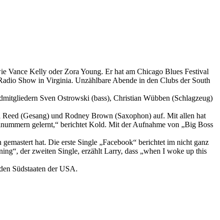
wie Vance Kelly oder Zora Young. Er hat am Chicago Blues Festival
Radio Show in Virginia. Unzählbare Abende in den Clubs der South
ndmitgliedern Sven Ostrowski (bass), Christian Wübben (Schlagzeug)
hel Reed (Gesang) und Rodney Brown (Saxophon) auf. Mit allen hat
ulnummern gelernt,“ berichtet Kold. Mit der Aufnahme von „Big Boss
emastert hat. Die erste Single „Facebook“ berichtet im nicht ganz
ng“, der zweiten Single, erzählt Larry, dass „when I woke up this
 den Südstaaten der USA.