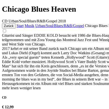
Chicago Blues Heaven
CD
Urban/Soul/Blues/R&B/Gospel
2018
Start
Musik
Urban/Soul/Blues/R&B/Gospel
Chicago Blues
Zurück
Gitarrist und Sänger EDDIE KOLD besucht seit 1986 die Blues-Haupts
teilgenommen und mit Zora Young das Montreal Jazz Fest und Winnip
und West Side von Chicago.
2017 kehrt er mit seiner Band zurück nach Chicago um ein Album mit
und Lukas Diehl (Orgel) kommt auch Larry Doc Watkins (Gesang) mi
Als „very special guests“ treten Kenneth „Hollywood“ Scott (Gitarr
Eddie Kold vorher musiziert. Hollywood Scott´s Vater Buddy Scott w
Man“ hat sich für ihn ein Kreis geschlossen, denn „es ist die Version
Aufgenommen wurde in den Joyride Studios bei Blaise Barton, gemast
ernsten Ton von den Gefahren, die von Social-Media ausgehen, denn „
morning the blues was in my bed“, der Blues in seinem Bett war – in
Herausgekommen ist ein Album mit viel Blues und starken Soulnumm
mehr lesen
weniger lesen
CD
€ 12,99