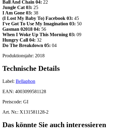
Ball And Chain
04:
22
Jungle Cat
03:
25
I Am Gone
03:
38
(I Lost My Baby To) Facebook
03:
45
I've Got To Use My Imagination
03:
50
Gasman
02018
04:
56
When I Woke Up This Morning
03:
09
Hungry Call
04:
32
Do The Breakdown
05:
04
Produktionsjahr:
2018
Technische Details
Label:
Bellaphon
EAN:
4003099581128
Preiscode:
GI
Art. Nr.:
X131581128-2
Das könnte Sie auch interessieren