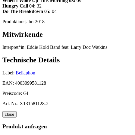
When I Woke Up This Morning
03:
09
Hungry Call
04:
32
Do The Breakdown
05:
04
Produktionsjahr:
2018
Mitwirkende
Interpret*in:
Eddie Kold Band feat. Larry Doc Watkins
Technische Details
Label:
Bellaphon
EAN:
4003099581128
Preiscode:
GI
Art. Nr.:
X131581128-2
close
Produkt anfragen