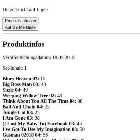
Derzeit nicht auf Lager
Produkt anfragen
Auf die Merkliste
Produktinfos
Veröffentlichungsdatum:
18.05.2018
Set-Inhalt:
1
Blues Heaven
03:
10
Big Boss Man
03:
43
Suzie
04:
49
Weeping Willow Tree 02:
49
Think About You All The Time
04:
08
Ball And Chain
04:
22
Jungle Cat
03:
25
I Am Gone
03:
38
(I Lost My Baby To) Facebook
03:
45
I've Got To Use My Imagination
03:
50
Gasman
02018
04:
56