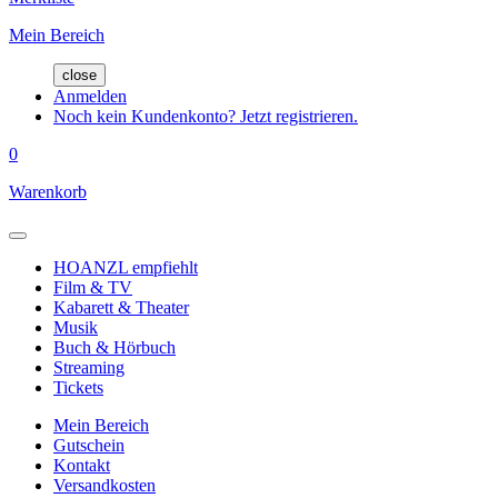
Mein Bereich
close
Anmelden
Noch kein Kundenkonto? Jetzt registrieren.
0
Warenkorb
HOANZL empfiehlt
Film & TV
Kabarett & Theater
Musik
Buch & Hörbuch
Streaming
Tickets
Mein Bereich
Gutschein
Kontakt
Versandkosten