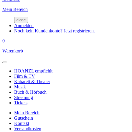
Mein Bereich
close
Anmelden
Noch kein Kundenkonto? Jetzt registrieren.
0
Warenkorb
HOANZL empfiehlt
Film & TV
Kabarett & Theater
Musik
Buch & Hörbuch
Streaming
Tickets
Mein Bereich
Gutschein
Kontakt
Versandkosten