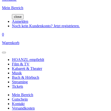
Mein Bereich
close
Anmelden
Noch kein Kundenkonto? Jetzt registrieren.
0
Warenkorb
HOANZL empfiehlt
Film & TV
Kabarett & Theater
Musik
Buch & Hörbuch
Streaming
Tickets
Mein Bereich
Gutschein
Kontakt
Versandkosten