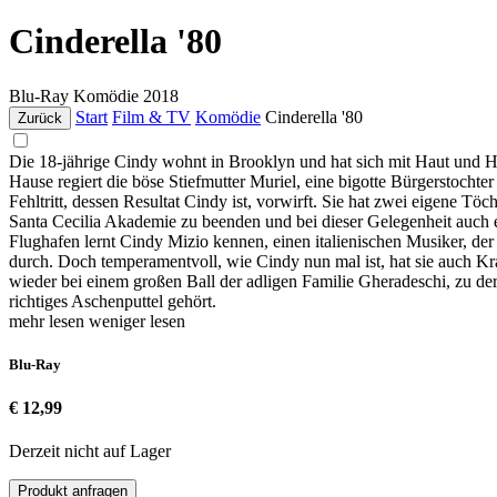
Cinderella '80
Blu-Ray
Komödie
2018
Start
Film & TV
Komödie
Cinderella '80
Zurück
Die 18-jährige Cindy wohnt in Brooklyn und hat sich mit Haut und H
Hause regiert die böse Stiefmutter Muriel, eine bigotte Bürgerstochte
Fehltritt, dessen Resultat Cindy ist, vorwirft. Sie hat zwei eigene 
Santa Cecilia Akademie zu beenden und bei dieser Gelegenheit auc
Flughafen lernt Cindy Mizio kennen, einen italienischen Musiker, de
durch. Doch temperamentvoll, wie Cindy nun mal ist, hat sie auch Kr
wieder bei einem großen Ball der adligen Familie Gheradeschi, zu der 
richtiges Aschenputtel gehört.
mehr lesen
weniger lesen
Blu-Ray
€ 12,99
Derzeit nicht auf Lager
Produkt anfragen