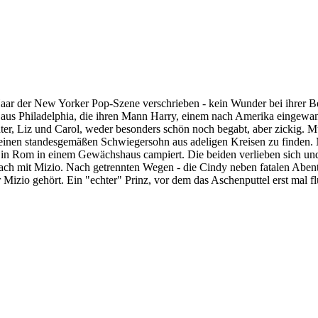
aar der New Yorker Pop-Szene verschrieben - kein Wunder bei ihrer Beg
r aus Philadelphia, die ihren Mann Harry, einem nach Amerika eingewand
Töchter, Liz und Carol, weder besonders schön noch begabt, aber zickig.
h einen standesgemäßen Schwiegersohn aus adeligen Kreisen zu finde
r in Rom in einem Gewächshaus campiert. Die beiden verlieben sich un
ach mit Mizio. Nach getrennten Wegen - die Cindy neben fatalen Abenteu
Mizio gehört. Ein "echter" Prinz, vor dem das Aschenputtel erst mal flü