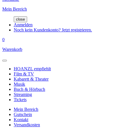
Mein Bereich
close
Anmelden
Noch kein Kundenkonto? Jetzt registrieren.
0
Warenkorb
HOANZL empfiehlt
Film & TV
Kabarett & Theater
Musik
Buch & Hörbuch
Streaming
Tickets
Mein Bereich
Gutschein
Kontakt
Versandkosten