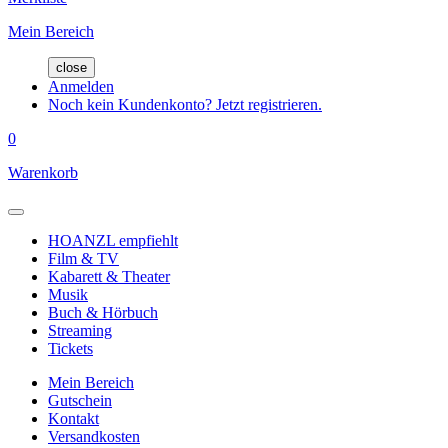
Mein Bereich
close
Anmelden
Noch kein Kundenkonto? Jetzt registrieren.
0
Warenkorb
HOANZL empfiehlt
Film & TV
Kabarett & Theater
Musik
Buch & Hörbuch
Streaming
Tickets
Mein Bereich
Gutschein
Kontakt
Versandkosten