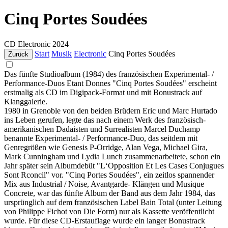
Cinq Portes Soudées
CD
Electronic
2024
Start
Musik
Electronic
Cinq Portes Soudées
Zurück
Das fünfte Studioalbum (1984) des französischen Experimental- /
Performance-Duos Etant Donnes "Cinq Portes Soudées" erscheint
erstmalig als CD im Digipack-Format und mit Bonustrack auf
Klanggalerie.
1980 in Grenoble von den beiden Brüdern Eric und Marc Hurtado
ins Leben gerufen, legte das nach einem Werk des französisch-
amerikanischen Dadaisten und Surrealisten Marcel Duchamp
benannte Experimental- / Performance-Duo, das seitdem mit
Genregrößen wie Genesis P-Orridge, Alan Vega, Michael Gira,
Mark Cunningham und Lydia Lunch zusammenarbeitete, schon ein
Jahr später sein Albumdebüt "L‘Opposition Et Les Cases Conjugues
Sont Rconcil" vor. "Cinq Portes Soudées", ein zeitlos spannender
Mix aus Industrial / Noise, Avantgarde- Klängen und Musique
Concrete, war das fünfte Album der Band aus dem Jahr 1984, das
ursprünglich auf dem französischen Label Bain Total (unter Leitung
von Philippe Fichot von Die Form) nur als Kassette veröffentlicht
wurde. Für diese CD-Erstauflage wurde ein langer Bonustrack