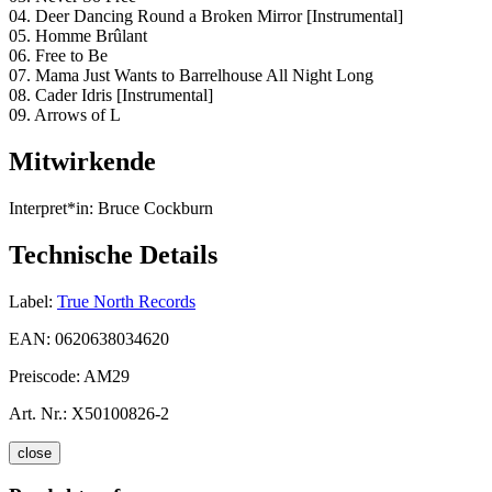
04. Deer Dancing Round a Broken Mirror [Instrumental]
05. Homme Brûlant
06. Free to Be
07. Mama Just Wants to Barrelhouse All Night Long
08. Cader Idris [Instrumental]
09. Arrows of L
Mitwirkende
Interpret*in:
Bruce Cockburn
Technische Details
Label:
True North Records
EAN:
0620638034620
Preiscode:
AM29
Art. Nr.:
X50100826-2
close