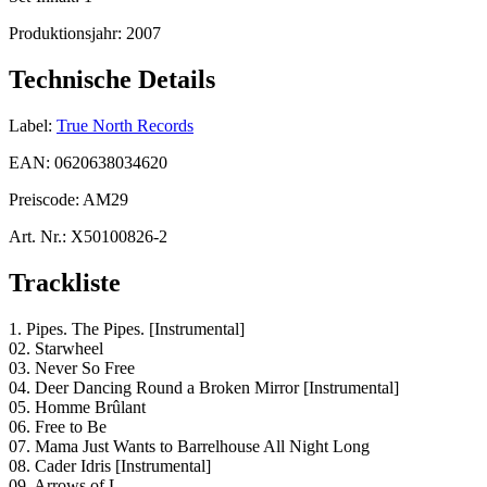
Produktionsjahr:
2007
Technische Details
Label:
True North Records
EAN:
0620638034620
Preiscode:
AM29
Art. Nr.:
X50100826-2
Trackliste
1. Pipes. The Pipes. [Instrumental]
02. Starwheel
03. Never So Free
04. Deer Dancing Round a Broken Mirror [Instrumental]
05. Homme Brûlant
06. Free to Be
07. Mama Just Wants to Barrelhouse All Night Long
08. Cader Idris [Instrumental]
09. Arrows of L