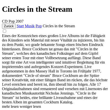
Circles in the Stream
CD
Pop
2007
Start
Musik
Pop
Circles in the Stream
Zurück
Eines der Kennzeichen eines großen Live Albums ist die Fähigkeit
des Künstlers sein Material mit neuer Vitalität zu injizieren, bis hin
zu dem Punkt, wo grade bekannte Songs einen frischen Eindruck
hinterlassen. Bruce Cockburn tat genau das mit "Circles in the
Stream", welches den kanadischen Folksänger auf dem Gipfel
seiner ersten Tour mit einer Vollbesetzung auffängt. Diese Band
sorgt für eine Art von intelligenter und intuitiver Begleitung für ein
inspirierendes und aufregendes Konzert-Experiment. Live
aufgenommen in den Massey Hall in Toronto im Frühjahr 1977,
dokumentiert "Circle of stream" Bruce Cockburn an der Spitze
seiner Kreativität, mit einer fähigen Band im rücken, die das höchste
Level erreichen und bereit ist, ihm überall hin zu folgen. Alle 17
Originalaufnahmen sind remastered und versehen mit Linernotes der
kanadischen Musikautorität Nicholas Jennings. "Circle in the
Stream" ist beides, eine brilliante Liveaufnahme und eines der
besten Alben im gesamten Cockburn Katalog.
mehr lesen
weniger lesen