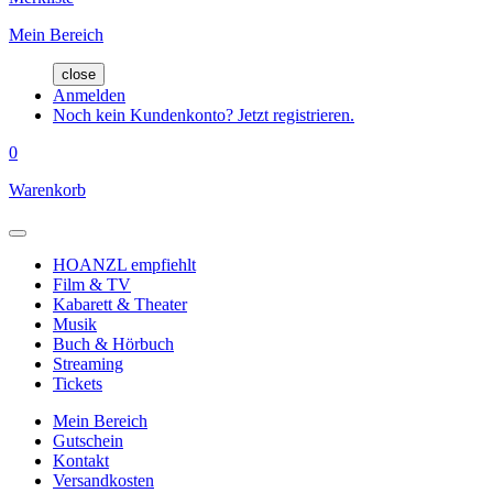
Mein Bereich
close
Anmelden
Noch kein Kundenkonto? Jetzt registrieren.
0
Warenkorb
HOANZL empfiehlt
Film & TV
Kabarett & Theater
Musik
Buch & Hörbuch
Streaming
Tickets
Mein Bereich
Gutschein
Kontakt
Versandkosten