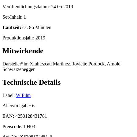
Veröffentlichungsdatum:
24.05.2019
Set-Inhalt:
1
Laufzeit:
ca. 86 Minuten
Produktionsjahr:
2019
Mitwirkende
Darsteller*in:
Xiuhtezcatl Martinez, Joylette Portlock, Arnold
Schwarzenegger
Technische Details
Label:
W-Film
Altersfreigabe:
6
EAN:
4250128431781
Preiscode:
LH03
Art. Nr.:
X5208504451-8