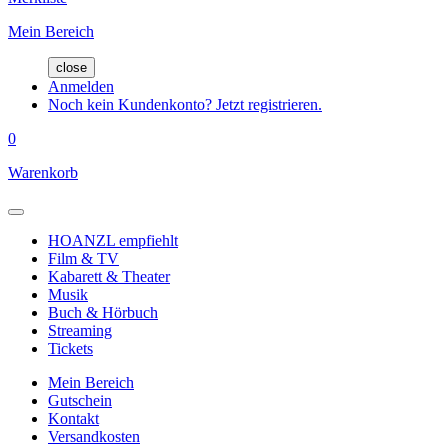
Mein Bereich
close
Anmelden
Noch kein Kundenkonto? Jetzt registrieren.
0
Warenkorb
HOANZL empfiehlt
Film & TV
Kabarett & Theater
Musik
Buch & Hörbuch
Streaming
Tickets
Mein Bereich
Gutschein
Kontakt
Versandkosten