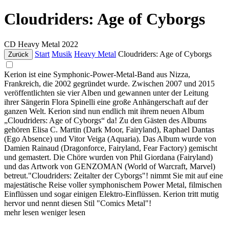
Cloudriders: Age of Cyborgs
CD
Heavy Metal
2022
Start
Musik
Heavy Metal
Cloudriders: Age of Cyborgs
Zurück
Kerion ist eine Symphonic-Power-Metal-Band aus Nizza,
Frankreich, die 2002 gegründet wurde. Zwischen 2007 und 2015
veröffentlichten sie vier Alben und gewannen unter der Leitung
ihrer Sängerin Flora Spinelli eine große Anhängerschaft auf der
ganzen Welt. Kerion sind nun endlich mit ihrem neuen Album
„Cloudriders: Age of Cyborgs“ da! Zu den Gästen des Albums
gehören Elisa C. Martin (Dark Moor, Fairyland), Raphael Dantas
(Ego Absence) und Vitor Veiga (Aquaria). Das Album wurde von
Damien Rainaud (Dragonforce, Fairyland, Fear Factory) gemischt
und gemastert. Die Chöre wurden von Phil Giordana (Fairyland)
und das Artwork von GENZOMAN (World of Warcraft, Marvel)
betreut."Cloudriders: Zeitalter der Cyborgs"! nimmt Sie mit auf eine
majestätische Reise voller symphonischem Power Metal, filmischen
Einflüssen und sogar einigen Elektro-Einflüssen. Kerion tritt mutig
hervor und nennt diesen Stil "Comics Metal"!
mehr lesen
weniger lesen