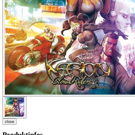
close
Produktinfos