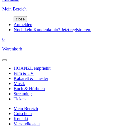
Mein Bereich
close
Anmelden
Noch kein Kundenkonto? Jetzt registrieren.
0
Warenkorb
HOANZL empfiehlt
Film & TV
Kabarett & Theater
Musik
Buch & Hörbuch
Streaming
Tickets
Mein Bereich
Gutschein
Kontakt
Versandkosten