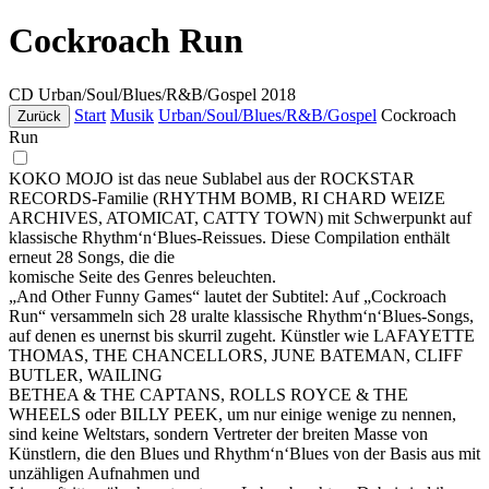
Cockroach Run
CD
Urban/Soul/Blues/R&B/Gospel
2018
Start
Musik
Urban/Soul/Blues/R&B/Gospel
Cockroach
Zurück
Run
KOKO MOJO ist das neue Sublabel aus der ROCKSTAR
RECORDS-Familie (RHYTHM BOMB, RI CHARD WEIZE
ARCHIVES, ATOMICAT, CATTY TOWN) mit Schwerpunkt auf
klassische Rhythm‘n‘Blues-Reissues. Diese Compilation enthält
erneut 28 Songs, die die
komische Seite des Genres beleuchten.
„And Other Funny Games“ lautet der Subtitel: Auf „Cockroach
Run“ versammeln sich 28 uralte klassische Rhythm‘n‘Blues-Songs,
auf denen es unernst bis skurril zugeht. Künstler wie LAFAYETTE
THOMAS, THE CHANCELLORS, JUNE BATEMAN, CLIFF
BUTLER, WAILING
BETHEA & THE CAPTANS, ROLLS ROYCE & THE
WHEELS oder BILLY PEEK, um nur einige wenige zu nennen,
sind keine Weltstars, sondern Vertreter der breiten Masse von
Künstlern, die den Blues und Rhythm‘n‘Blues von der Basis aus mit
unzähligen Aufnahmen und