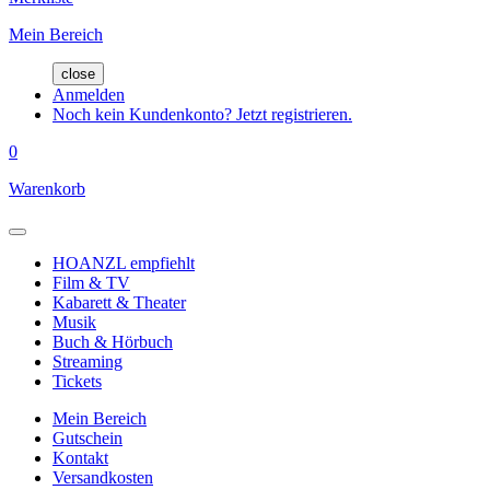
Mein Bereich
close
Anmelden
Noch kein Kundenkonto? Jetzt registrieren.
0
Warenkorb
HOANZL empfiehlt
Film & TV
Kabarett & Theater
Musik
Buch & Hörbuch
Streaming
Tickets
Mein Bereich
Gutschein
Kontakt
Versandkosten