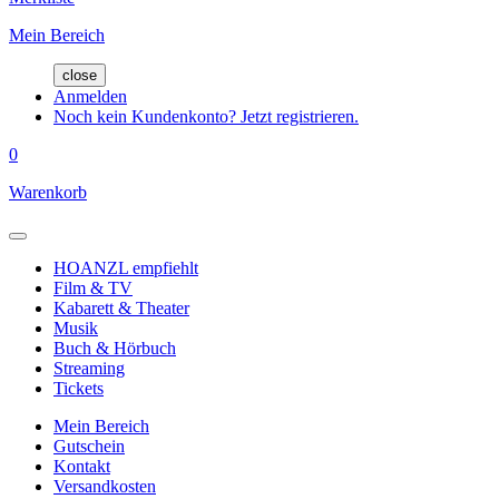
Mein Bereich
close
Anmelden
Noch kein Kundenkonto? Jetzt registrieren.
0
Warenkorb
HOANZL empfiehlt
Film & TV
Kabarett & Theater
Musik
Buch & Hörbuch
Streaming
Tickets
Mein Bereich
Gutschein
Kontakt
Versandkosten