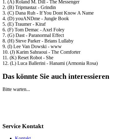
1. (A) Roland M. Dill - The Messenger
2. (B) Tripmastaz - Grindin
3. (C) Dana Ruh - If You Dont Know A Name
4. (D) youANDme - Jungle Book
5. (E) Traumer - Kiraf
6. (F) Tom Demac - Axel Foley
7. (G) Dast - Paranormal Effect
8. (H) Steve Parker - Brians Lullaby
9. (I) Lee Van Dowski - www
10. (J) Karim Sahraoui - The Comforter
11. (K) Reset Robot - She
12. (L) Luca Ballerini - Hanami (Armonia Rosa)
Das könnte Sie auch interessieren
Bitte warten...
Service Kontakt
Kontakt