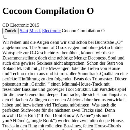
Cocoon Compilation O
CD
Electronic
2015
Start
Musik
Electronic
Cocoon Compilation O
Zurück
Wir reiben uns die Augen denn wir sind schon bei Buchstabe „O“
angekommen. The Sound of O sozusagen und ohne jetzt schnöde
Wortspiele zur O-Geschichte zu bemühen, können wir dieser
Zusammenstellung doch eine gehörige Menge Deepness, Soul und
auch eine gewisse Sexiness nicht absprechen. Schon der Start von
Roland M. Dill mit „The Messenger“ lotet die Tiefen von House
und Techno extrem aus und ist trotz aller Soundtrack-Qualitäten eine
perfekte Hinführung zu den folgenden Beats des Tripmastaz. Dieser
präsentiert mit „Grindin' “ einen Minimal-House-Track mit
fesselnder Bassline und grooviger Tool-Struktur. Ein Paradebeispiel
für die neue Generation deeper Tooltracks, die sich schon längst aus
den einfachen Anfängen der ersten Ableton-Jahre heraus entwickelt
haben und inzwischen viel Tiefgang mitbringen. Was auch die
perfekten Stichworte für die nächsten zwei Tracks sind. Denn
sowohl Dana Ruh ("If You Dont Know A Name“) als auch
youANDme („Jungle Book“) werfen hier zwei ultra deepe House-
Tracks in den Ring mit rollenden Basslines, fetten House-Chords