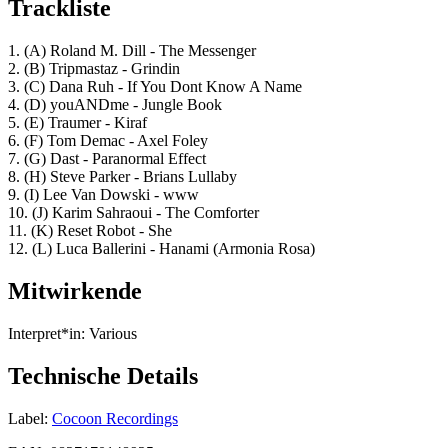
Trackliste
1. (A) Roland M. Dill - The Messenger
2. (B) Tripmastaz - Grindin
3. (C) Dana Ruh - If You Dont Know A Name
4. (D) youANDme - Jungle Book
5. (E) Traumer - Kiraf
6. (F) Tom Demac - Axel Foley
7. (G) Dast - Paranormal Effect
8. (H) Steve Parker - Brians Lullaby
9. (I) Lee Van Dowski - www
10. (J) Karim Sahraoui - The Comforter
11. (K) Reset Robot - She
12. (L) Luca Ballerini - Hanami (Armonia Rosa)
Mitwirkende
Interpret*in:
Various
Technische Details
Label:
Cocoon Recordings