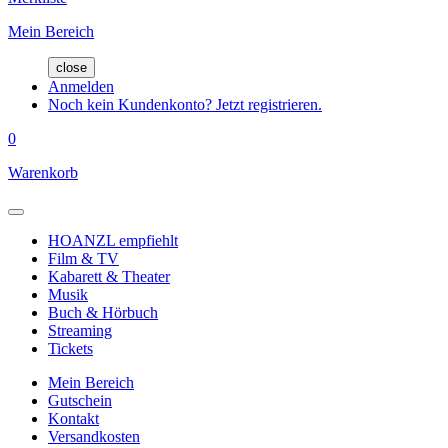
Mein Bereich
close
Anmelden
Noch kein Kundenkonto? Jetzt registrieren.
0
Warenkorb
HOANZL empfiehlt
Film & TV
Kabarett & Theater
Musik
Buch & Hörbuch
Streaming
Tickets
Mein Bereich
Gutschein
Kontakt
Versandkosten