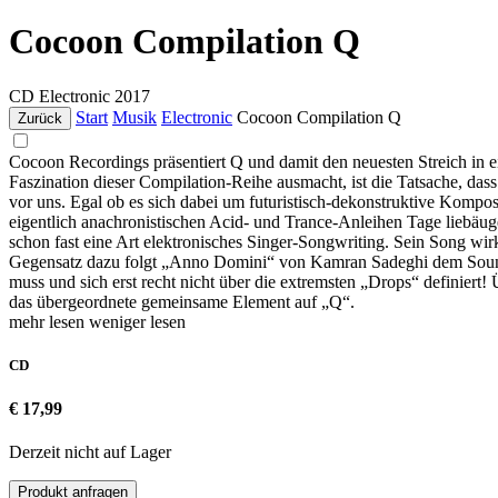
Cocoon Compilation Q
CD
Electronic
2017
Start
Musik
Electronic
Cocoon Compilation Q
Zurück
Cocoon Recordings präsentiert Q und damit den neuesten Streich in ei
Faszination dieser Compilation-Reihe ausmacht, ist die Tatsache, das
vor uns. Egal ob es sich dabei um futuristisch-dekonstruktive Kompo
eigentlich anachronistischen Acid- und Trance-Anleihen Tage liebäug
schon fast eine Art elektronisches Singer-Songwriting. Sein Song wi
Gegensatz dazu folgt „Anno Domini“ von Kamran Sadeghi dem Soundan
muss und sich erst recht nicht über die extremsten „Drops“ definier
das übergeordnete gemeinsame Element auf „Q“.
mehr lesen
weniger lesen
CD
€ 17,99
Derzeit nicht auf Lager
Produkt anfragen