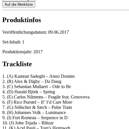
Auf die Merkliste
Produktinfos
Veröffentlichungsdatum:
09.06.2017
Set-Inhalt:
1
Produktionsjahr:
2017
Trackliste
1. (A) Kamran Sadeghi – Anno Domini
2. (B) Alex & Digby – Da Dang
3. (C) Sebastian Mullaert – Ode to Be
4. (D) Harald Björk – Spring
5. (E) Carlos Nilmmns – Fragile feat. Genoveva
6. (F) Rico Puestel – If’ I’d Care More
7. (G) Söllscher & Siech – Pulse Train
8. (H) Johannes Volk – Luminance
9. (I) Fort Romeau – Sequence in D
10. (J) John Tejada – Blitzar
11. (K) Acid Pauli – Tom’s Heimweh