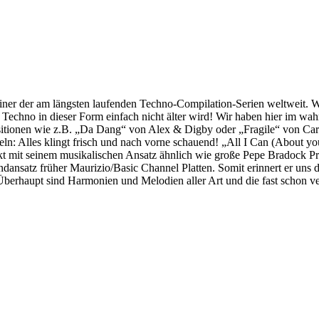
ner der am längsten laufenden Techno-Compilation-Serien weltweit. Was 
s Techno in dieser Form einfach nicht älter wird! Wir haben hier im w
sitionen wie z.B. „Da Dang“ von Alex & Digby oder „Fragile“ von Carl
eln: Alles klingt frisch und nach vorne schauend! „All I Can (About y
rkt mit seinem musikalischen Ansatz ähnlich wie große Pepe Bradock P
satz früher Maurizio/Basic Channel Platten. Somit erinnert er uns d
t! Überhaupt sind Harmonien und Melodien aller Art und die fast schon