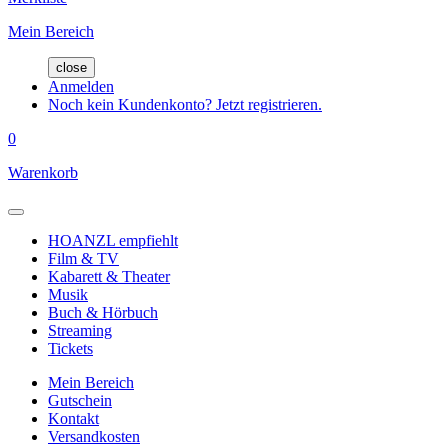
Mein Bereich
close
Anmelden
Noch kein Kundenkonto? Jetzt registrieren.
0
Warenkorb
HOANZL empfiehlt
Film & TV
Kabarett & Theater
Musik
Buch & Hörbuch
Streaming
Tickets
Mein Bereich
Gutschein
Kontakt
Versandkosten