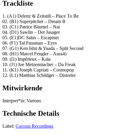
Trackliste
1. (A1) Delenz & Zeitstill – Place To Be
02. (B1) Superpitcher – Dream B
03. (C1) Patrice Bäumel – Nat
04. (D1) Sawlin – Der Jasager
05. (E1)DC Salas – Escapism
06. (F1) Tal Fussman – Eyes
07. (G1) Ken Ishii & Yuada – Split Second
08. (H1) Marcel Fengler – Aura4)
09. (I1) Impérieux – Kala
10. (J1) Joe Metzenmacher – Da Freak
11. (K1) Joseph Capriati – Cosmopop
12. (L1) Matthias Schildger – Distorter
Mitwirkende
Interpret*in:
Various
Technische Details
Label:
Cocoon Recordings