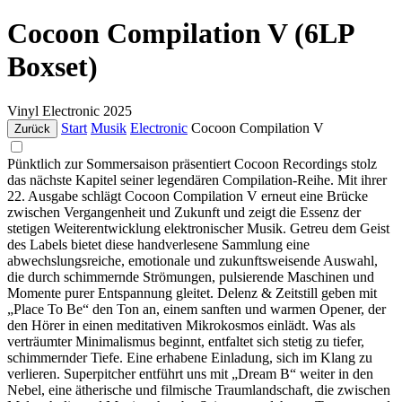
Cocoon Compilation V (6LP
Boxset)
Vinyl
Electronic
2025
Start
Musik
Electronic
Cocoon Compilation V
Zurück
Pünktlich zur Sommersaison präsentiert Cocoon Recordings stolz
das nächste Kapitel seiner legendären Compilation-Reihe. Mit ihrer
22. Ausgabe schlägt Cocoon Compilation V erneut eine Brücke
zwischen Vergangenheit und Zukunft und zeigt die Essenz der
stetigen Weiterentwicklung elektronischer Musik. Getreu dem Geist
des Labels bietet diese handverlesene Sammlung eine
abwechslungsreiche, emotionale und zukunftsweisende Auswahl,
die durch schimmernde Strömungen, pulsierende Maschinen und
Momente purer Entspannung gleitet. Delenz & Zeitstill geben mit
„Place To Be“ den Ton an, einem sanften und warmen Opener, der
den Hörer in einen meditativen Mikrokosmos einlädt. Was als
verträumter Minimalismus beginnt, entfaltet sich stetig zu tiefer,
schimmernder Tiefe. Eine erhabene Einladung, sich im Klang zu
verlieren. Superpitcher entführt uns mit „Dream B“ weiter in den
Nebel, eine ätherische und filmische Traumlandschaft, die zwischen