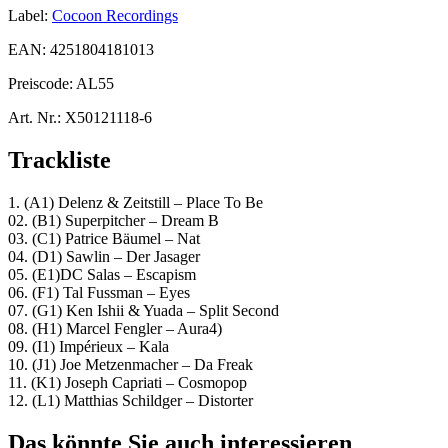
Label:
Cocoon Recordings
EAN:
4251804181013
Preiscode:
AL55
Art. Nr.:
X50121118-6
Trackliste
1. (A1) Delenz & Zeitstill – Place To Be
02. (B1) Superpitcher – Dream B
03. (C1) Patrice Bäumel – Nat
04. (D1) Sawlin – Der Jasager
05. (E1)DC Salas – Escapism
06. (F1) Tal Fussman – Eyes
07. (G1) Ken Ishii & Yuada – Split Second
08. (H1) Marcel Fengler – Aura4)
09. (I1) Impérieux – Kala
10. (J1) Joe Metzenmacher – Da Freak
11. (K1) Joseph Capriati – Cosmopop
12. (L1) Matthias Schildger – Distorter
Das könnte Sie auch interessieren