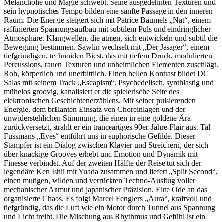
Melancholie und Magie schwebt. Seine ausgedehnten Texturen und
sein hypnotisches Tempo bilden eine sanfte Passage in den inneren
Raum. Die Energie steigert sich mit Patrice Bäumels „Nat“, einem
raffinierten Spannungsaufbau mit subtilem Puls und eindringlicher
Atmosphäre. Klangwellen, die atmen, sich entwickeln und subtil die
Bewegung bestimmen. Sawlin wechselt mit „Der Jasager“, einem
tiefgründigen, technoiden Biest, das mit tiefem Druck, modulierten
Percussions, rauen Texturen und unheimlichen Elementen zuschlägt.
Roh, körperlich und unerbittlich. Einen hellen Kontrast bildet DC
Salas mit seinem Track „Escapism“. Psychedelisch, synthlastig und
mühelos groovig, kanalisiert er die spielerische Seite des
elektronischen Geschichtenerzählens. Mit seiner pulsierenden
Energie, dem brillanten Einsatz von Choreinlagen und der
unwiderstehlichen Stimmung, die einen in eine goldene Ära
zurückversetzt, strahlt er ein tranceartiges 90er-Jahre-Flair aus. Tal
Fussmans „Eyes“ entführt uns in euphorische Gefilde. Dieser
Stampfer ist ein Dialog zwischen Klavier und Streichern, der sich
über knackige Grooves erhebt und Emotion und Dynamik mit
Finesse verbindet. Auf der zweiten Hälfte der Reise tut sich der
legendäre Ken Ishii mit Yuada zusammen und liefert „Split Second“,
einen mutigen, wilden und verrückten Techno-Ausflug voller
mechanischer Anmut und japanischer Präzision. Eine Ode an das
organisierte Chaos. Es folgt Marcel Fenglers „Aura“, kraftvoll und
tiefgründig, das die Luft wie ein Motor durch Tunnel aus Spannung
und Licht treibt. Die Mischung aus Rhythmus und Gefühl ist ein