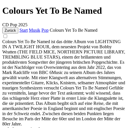
Colours Yet To Be Named
CD
Pop
2025
Start
Musik
Pop
Colours Yet To Be Named
Zurück
Colours Yet To Be Named ist das dritte Album von LIGHTNING
IN A TWILIGHT HOUR, dem neuesten Projekt von Bobby
Wratten (THE FIELD MICE, NORTHERN PICTURE LIBRARY,
TREMBLING BLUE STARS), einem der brillantesten und
produktivsten Songwriter der jüngeren britischen Popgeschichte. Es
ist der Nachfolger von Overwintering aus dem Jahr 2022, das von
Mark Radcliffe von BBC 6Music zu seinem Album des Jahres
gewählt wurde. Mit einer Klangwelt aus alternativen Stimmungen,
experimenteller Gitarre, Klicks, Knistern, seltsamer Atmosphäre und
traurigen Synthesizern versucht Colours Yet To Be Named Gefühle
zu vermitteln, lange bevor der Text ankommt; wohl wissend, dass
das schlagende Herz einer Platte in erster Linie die Klangpalette ist,
die sie präsentiert. Das Album begibt sich auf eine Reise, die mit
amerikanischer Poesie in England beginnt und mit englischer Poesie
in der Schweiz endet. Zwischen diesen beiden Punkten liegen
Besuche im Paris der Mitte der 60er und im London der Mitte der
80er Jahre.