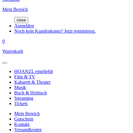
Mein Bereich
close
Anmelden
Noch kein Kundenkonto? Jetzt registrieren.
0
Warenkorb
HOANZL empfiehlt
Film & TV
Kabarett & Theater
Musik
Buch & Hörbuch
Streaming
Tickets
Mein Bereich
Gutschein
Kontakt
Versandkosten