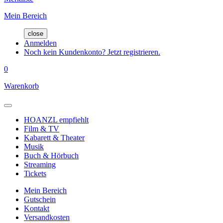
Mein Bereich
close
Anmelden
Noch kein Kundenkonto? Jetzt registrieren.
0
Warenkorb
HOANZL empfiehlt
Film & TV
Kabarett & Theater
Musik
Buch & Hörbuch
Streaming
Tickets
Mein Bereich
Gutschein
Kontakt
Versandkosten