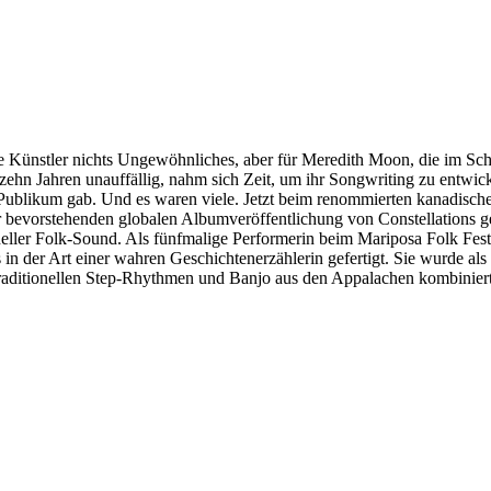
de Künstler nichts Ungewöhnliches, aber für Meredith Moon, die im Scha
ehn Jahren unauffällig, nahm sich Zeit, um ihr Songwriting zu entwicke
Publikum gab. Und es waren viele. Jetzt beim renommierten kanadische
 bevorstehenden globalen Albumveröffentlichung von Constellations g
oneller Folk-Sound. Als fünfmalige Performerin beim Mariposa Folk Fes
s in der Art einer wahren Geschichtenerzählerin gefertigt. Sie wurde 
traditionellen Step-Rhythmen und Banjo aus den Appalachen kombiniert