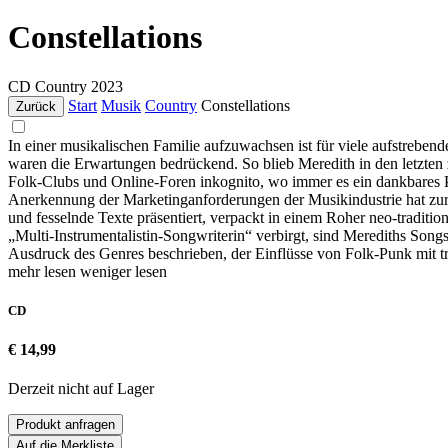
Constellations
CD
Country
2023
Start
Musik
Country
Constellations
Zurück
In einer musikalischen Familie aufzuwachsen ist für viele aufstreben
waren die Erwartungen bedrückend. So blieb Meredith in den letzten z
Folk-Clubs und Online-Foren inkognito, wo immer es ein dankbares 
Anerkennung der Marketinganforderungen der Musikindustrie hat zur
und fesselnde Texte präsentiert, verpackt in einem Roher neo-traditi
„Multi-Instrumentalistin-Songwriterin“ verbirgt, sind Merediths Song
Ausdruck des Genres beschrieben, der Einflüsse von Folk-Punk mit 
mehr lesen
weniger lesen
CD
€ 14,99
Derzeit nicht auf Lager
Produkt anfragen
Auf die Merkliste