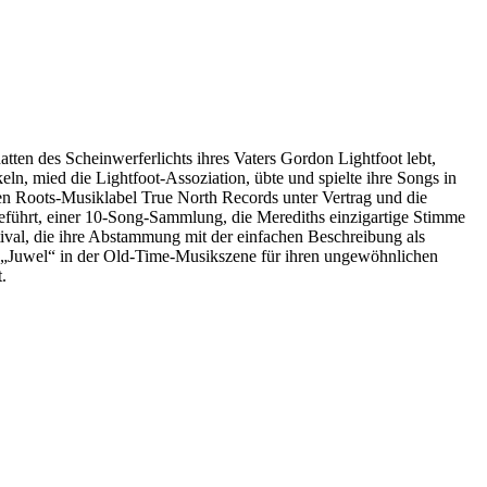
tten des Scheinwerferlichts ihres Vaters Gordon Lightfoot lebt,
ln, mied die Lightfoot-Assoziation, übte und spielte ihre Songs in
n Roots-Musiklabel True North Records unter Vertrag und die
eführt, einer 10-Song-Sammlung, die Merediths einzigartige Stimme
tival, die ihre Abstammung mit der einfachen Beschreibung als
als „Juwel“ in der Old-Time-Musikszene für ihren ungewöhnlichen
.