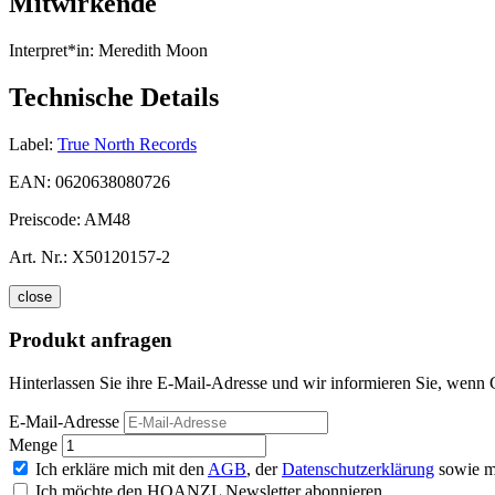
Mitwirkende
Interpret*in:
Meredith Moon
Technische Details
Label:
True North Records
EAN:
0620638080726
Preiscode:
AM48
Art. Nr.:
X50120157-2
close
Produkt anfragen
Hinterlassen Sie ihre E-Mail-Adresse und wir informieren Sie, wenn C
E-Mail-Adresse
Menge
Ich erkläre mich mit den
AGB
, der
Datenschutzerklärung
sowie m
Ich möchte den HOANZL Newsletter abonnieren.